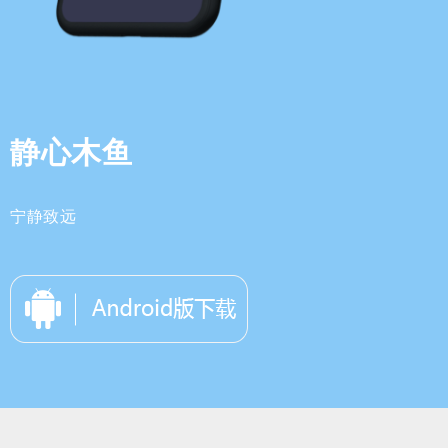
静心木鱼
宁静致远